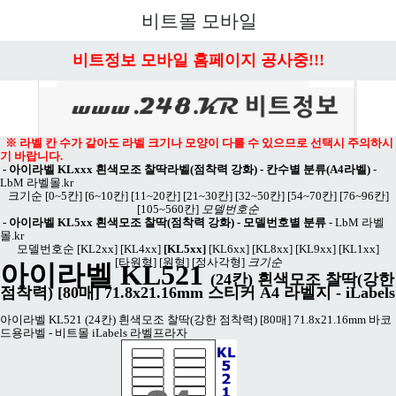
메뉴 열기
비트몰 모바일
비트정보 모바일 홈페이지 공사중!!!
※ 라벨 칸 수가 같아도 라벨 크기나 모양이 다를 수 있으므로 선택시 주의하시
기 바랍니다.
-
아이라벨 KLxxx 흰색모조 찰딱라벨(점착력 강화) - 칸수별 분류(A4라벨)
-
LbM 라벨몰.kr
크기순
[0~5칸]
[6~10칸]
[11~20칸]
[21~30칸]
[32~50칸]
[54~70칸]
[76~96칸]
[105~560칸]
모델번호순
-
아이라벨 KL5xx 흰색모조 찰딱(점착력 강화) - 모델번호별 분류
-
LbM 라벨
몰.kr
모델번호순
[KL2xx]
[KL4xx]
[KL5xx]
[KL6xx]
[KL8xx]
[KL9xx]
[KL1xx]
[타원형]
[원형]
[정사각형]
크기순
아이라벨 KL521
(24칸) 흰색모조 찰딱(강한
점착력)
[80매] 71.8x21.16mm 스티커 A4 라벨지 - iLabels
아이라벨 KL521 (24칸) 흰색모조 찰딱(강한 점착력) [80매] 71.8x21.16mm 바코
드용라벨 - 비트몰 iLabels 라벨프라자