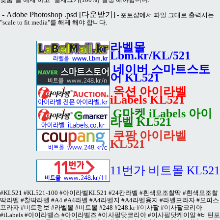
- Adobe Photoshop .psd
[다운받기]
- 포토샵에서 파일 그대로 출력시는
"scale to fit media"를 해제 해야 합니다.
라벨몰
Lbm.kr/KL/521
네이버 스마트스토
어 KL521
옥션 아이라벨
iLabels KL521
G마켓 iLabels 아이
라벨 KL521
쿠팡 아이라벨
KL521
11번가 비트몰 KL521
#KL521 #KL521-100 #아이라벨KL521 #24칸라벨 #흰색모조찰딱 #흰색모조찰
딱라벨 #찰딱라벨 #A4 #A4라벨 #A4라벨지 #A4라벨용지 #라벨프라자 #오피스
프라자 #비트정보 #라벨몰 #비트몰 #248 #248.kr #이사팔 #이사팔코리아
#iLabels #아이라벨스 #아이라벨즈 #이사팔닷코리아 #이사팔닷케이알 #비틴포