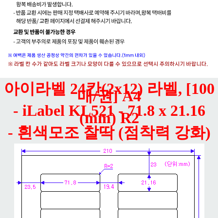
아이라벨 24칸(2x12) 라벨, [100
매/권] A4
- iLabel KL521 - 71.8 x 21.16
(mm) R2
- 흰색모조 찰딱 (점착력 강화)