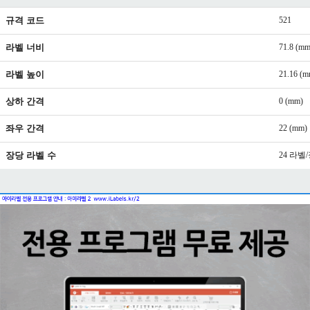
규격 코드
521
라벨 너비
71.8 (mm
라벨 높이
21.16 (m
상하 간격
0 (mm)
좌우 간격
22 (mm)
장당 라벨 수
24 라벨/