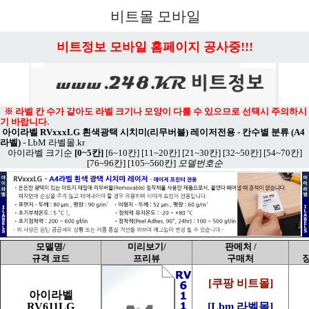
메뉴 열기
비트몰 모바일
비트정보 모바일 홈페이지 공사중!!!
※ 라벨 칸 수가 같아도 라벨 크기나 모양이 다를 수 있으므로 선택시 주의하시
기 바랍니다.
아이라벨 RVxxxLG 흰색광택 시치미(리무버블) 레이저전용 - 칸수별 분류 (A4
라벨)
-
LbM 라벨몰.kr
아이라벨 크기순
[0~5칸]
[6~10칸]
[11~20칸]
[21~30칸]
[32~50칸]
[54~70칸]
[76~96칸]
[105~560칸]
모델번호순
모델명/
미리보기/
판메처 /
규격 코드
프리뷰
구매처
[쿠팡 비트몰]
아이라벨
RV611LG
[Lbm 라벨몰]