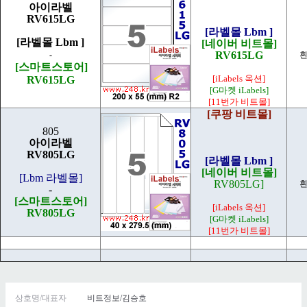
아이라벨
RV615LG
[라벨몰 Lbm ]
[라벨몰 Lbm ]
[네이버 비트몰]
RV615LG
-
흰
[스마트스토어]
[iLabels 옥션]
RV615LG
[G마켓 iLabels]
[11번가 비트몰]
[쿠팡 비트몰]
805
아이라벨
RV805LG
[라벨몰 Lbm ]
[네이버 비트몰]
[Lbm 라벨몰]
RV805LG]
흰
-
[스마트스토어]
[iLabels 옥션]
RV805LG
[G마켓 iLabels]
[11번가 비트몰]
상호명/대표자
비트정보/김승호