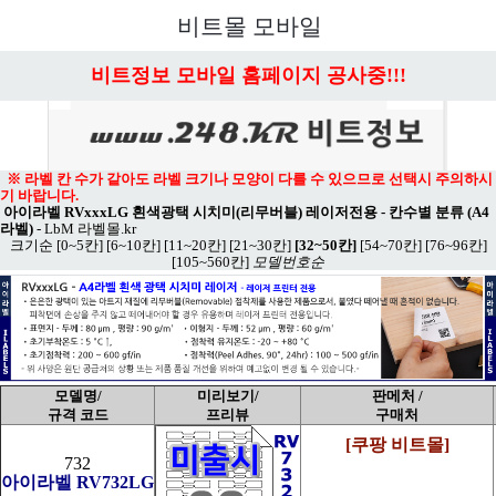
메뉴 열기
비트몰 모바일
비트정보 모바일 홈페이지 공사중!!!
※ 라벨 칸 수가 같아도 라벨 크기나 모양이 다를 수 있으므로 선택시 주의하시
기 바랍니다.
아이라벨 RVxxxLG 흰색광택 시치미(리무버블) 레이저전용 - 칸수별 분류 (A4
라벨)
-
LbM 라벨몰.kr
크기순
[0~5칸]
[6~10칸]
[11~20칸]
[21~30칸]
[32~50칸]
[54~70칸]
[76~96칸]
[105~560칸]
모델번호순
모델명/
미리보기/
판메처 /
규격 코드
프리뷰
구매처
[쿠팡 비트몰]
732
아이라벨 RV732LG