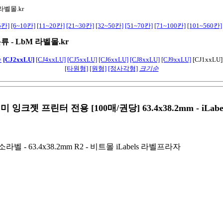
라벨몰.kr
5칸]
[6~10칸]
[11~20칸]
[21~30칸]
[32~50칸]
[51~70칸]
[71~100칸]
[101~560칸]
류 -
LbM 라벨몰.kr
순
[CJ2xxLU]
[CJ4xxLU]
[CJ5xxLU]
[CJ6xxLU]
[CJ8xxLU]
[CJ9xxLU]
[CJ1xxLU
[타원형]
[원형]
[정사각형]
크기순
시치미 잉크젯 프린터 전용
[100매/권당] 63.4x38.2mm - iLabe
벨 - 63.4x38.2mm R2 - 비트몰 iLabels 라벨프라자