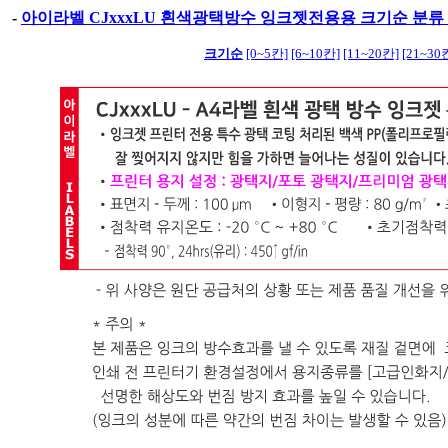
-
아이라벨 CJxxxLU 흰색광택방수 잉크젯전용용 크기순 분류
크기순
[0~5칸]
[6~10칸]
[11~20칸]
[21~30