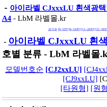
-
아이라벨 CJxxxLU 흰색광
A4
-
LbM 라벨몰.kr
크기순
[0~5칸]
[6~10칸]
[11~20칸]
[21~30칸
아이라벨 CJxxxLU 
-
호별 분류 -
LbM 라벨몰.k
모델번호순
[CJ2xxLU]
[CJ4xx
[CJ9xxLU]
[
[타원형]
[원형