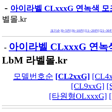
-
아이라벨 CLxxxG 연녹색 모
벨몰.kr
크기순
[0~5칸]
[6~10칸]
[11~20칸]
[21~30칸
아이라벨 CLxxxG 연녹
-
LbM 라벨몰.kr
모델번호순
[CL2xxG]
[CL4
[CL9xxG]
[
[타원형OLxxxG]