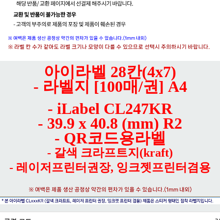
아이라벨 28칸(4x7)
- 라벨지 [100매/권] A4
- iLabel CL247KR
- 39.9 x 40.8 (mm) R2
- QR코드용라벨
- 갈색 크라프트지(kraft)
- 레이저프린터권장, 잉크젯프린터겸용