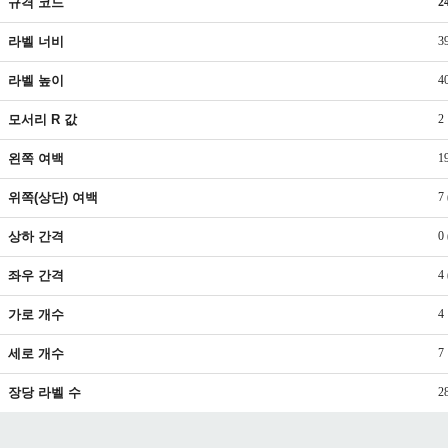
규격 코드
2
라벨 너비
3
라벨 높이
4
모서리 R 값
2
왼쪽 여백
1
위쪽(상단) 여백
7
상하 간격
0
좌우 간격
4
가로 개수
4
세로 개수
7
장당 라벨 수
2