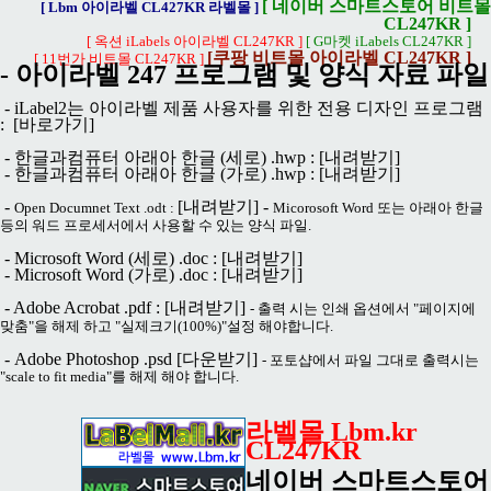
[ 네이버 스마트스토어 비트몰
[ Lbm 아이라벨 CL427KR 라벨몰 ]
CL247KR ]
[ 옥션 iLabels 아이라벨 CL247KR ]
[ G마켓 iLabels CL247KR ]
[쿠팡 비트몰 아이라벨 CL247KR ]
[ 11번가 비트몰 CL247KR ]
- 아이라벨 247 프로그램 및 양식 자료 파일
- iLabel2는 아이라벨 제품 사용자를 위한 전용 디자인 프로그램
:
[바로가기]
- 한글과컴퓨터 아래아 한글 (세로) .hwp :
[내려받기]
- 한글과컴퓨터 아래아 한글 (가로) .hwp :
[내려받기]
-
[내려받기]
-
Open Documnet Text .odt :
Micorosoft Word 또는 아래아 한글
등의 워드 프로세서에서 사용할 수 있는 양식 파일.
- Microsoft Word (세로) .doc :
[내려받기]
- Microsoft Word (가로) .doc :
[내려받기]
- Adobe Acrobat .pdf :
[내려받기]
- 출력 시는 인쇄 옵션에서 "페이지에
맞춤"을 해제 하고 "실제크기(100%)"설정 해야합니다.
- Adobe Photoshop .psd
[다운받기]
- 포토샵에서 파일 그대로 출력시는
"scale to fit media"를 해제 해야 합니다.
라벨몰 Lbm.kr
CL247KR
네이버 스마트스토어