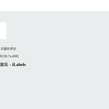
모델번호순
R]
[SL7xxKR]
 - iLabels