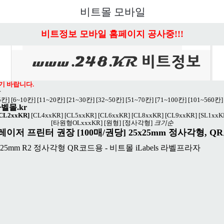
비트몰 모바일
비트정보 모바일 홈페이지 공사중!!!
기 바랍니다.
r
5칸]
[6~10칸]
[11~20칸]
[21~30칸]
[32~50칸]
[51~70칸]
[71~100칸]
[101~560칸]
라벨몰.kr
CL2xxKR]
[CL4xxKR]
[CL5xxKR]
[CL6xxKR]
[CL8xxKR]
[CL9xxKR]
[SL1xxK
[타원형OLxxxKR]
[원형]
[정사각형]
크기순
이저 프린터 권장 [100매/권당] 25x25mm 정사각형, QR코드
x25mm R2 정사각형 QR코드용 - 비트몰 iLabels 라벨프라자