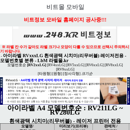
메뉴 열기
비트몰 모바일
비트정보 모바일 홈페이지 공사중!!!
※ 라벨 칸 수가 같아도 라벨 크기나 모양이 다를 수 있으므로 선택시 주의하시
기 바랍니다.
아이라벨 RVxxxLG 흰색광택 시치미(리무버블) 레이저전용 -
-
모델번호별 분류
-
LbM 라벨몰.kr
모델번호순
[RV2xxLG]
[RV4xxLG]
[RV5xxLG]
[RV6xxLG]
[RV8xxLG]
[RV9xxLG]
[타원형]
[원형]
[정사각형]
크기순
아이라벨 A4 모델번호순 : RV211LG ~
RV280LG
흰색광택 시치미(리무버블) - 레이저 프린터 전용
모델명/
미리보기(프리뷰)
판메처 /