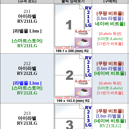
(규격 코드)
클릭 상세보기
(구매처)
211
[쿠팡 비트몰]
아이라벨
[Lbm 라벨몰]
RV211LG
네이버 비트몰]
[라벨몰 Lbm ]
[iLabels 옥션]
-
[G마켓 iLabels]
[스마트스토어]
[11번가 비트몰]
RV211LG
212
[쿠팡 비트몰]
아이라벨
[Lbm 라벨몰]
RV212LG
[네이버 비트몰]
[라벨몰 Lbm ]
[iLabels 옥션]
[스마트스토어]
[G마켓 iLabels]
RV212LG
[11번가 비트몰]
[쿠팡 비트몰]
213
[Lbm 라벨몰 ]
아이라벨
[네이버 비트몰]
RV213LG
RV213LG]