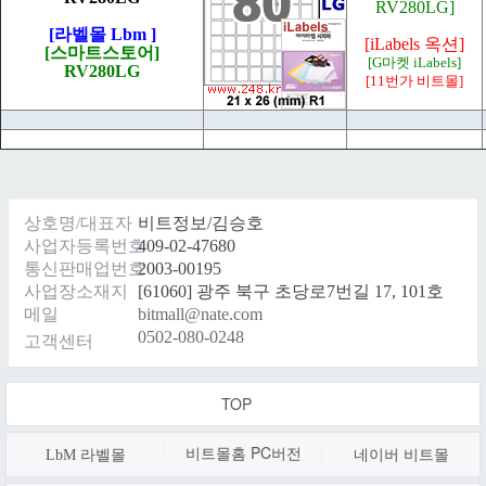
RV280LG]
[라벨몰 Lbm ]
[iLabels 옥션]
[스마트스토어]
[G마켓 iLabels]
RV280LG
[11번가 비트몰]
상호명/대표자
비트정보/김승호
사업자등록번호
409-02-47680
통신판매업번호
2003-00195
사업장소재지
[61060] 광주 북구 초당로7번길 17, 101호
메일
bitmall@nate.com
0502-080-0248
고객센터
TOP
비트몰홈 PC
버전
LbM 라벨몰
네이버 비트몰