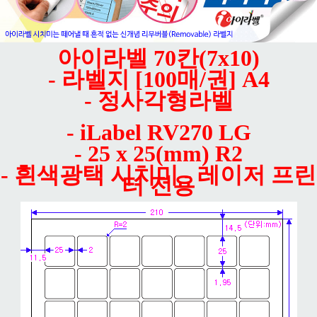
아이라벨 70칸(7x10)
- 라벨지 [100매/권] A4
- 정사각형라벨
- iLabel RV270 LG
- 25 x 25(mm) R2
- 흰색광택 시치미 - 레이저 프린
터 전용