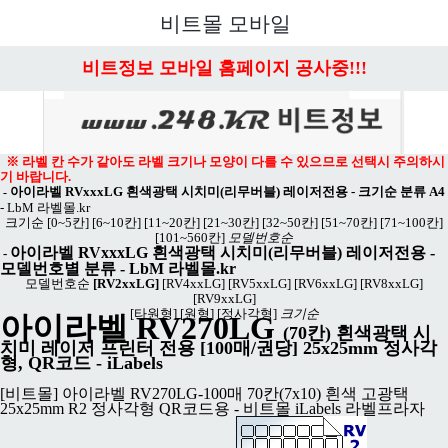
메뉴 열기
비트몰 모바일
비트정보 모바일 홈페이지 공사중!!!
※ 라벨 칸 수가 같아도 라벨 크기나 모양이 다를 수 있으므로 선택시 주의하시
기 바랍니다.
아이라벨 RVxxxLG 흰색광택 시치미(리무버블) 레이저전용 - 크기순 분류 A4
-
-
LbM 라벨몰.kr
크기순
[0~5칸]
[6~10칸]
[11~20칸]
[21~30칸]
[32~50칸]
[51~70칸]
[71~100칸]
[101~560칸]
모델번호순
아이라벨 RVxxxLG 흰색광택 시치미(리무버블) 레이저전용 -
-
모델번호별 분류
-
LbM 라벨몰.kr
모델번호순
[RV2xxLG]
[RV4xxLG]
[RV5xxLG]
[RV6xxLG]
[RV8xxLG]
[RV9xxLG]
[타원형]
[원형]
[정사각형]
크기순
아이라벨 RV270LG
(70칸) 흰색광택 시
치미 레이저 프린터 전용 [100매/권당] 25x25mm 정사각
형, QR코드 - iLabels
[비트몰] 아이라벨 RV270LG-100매 70칸(7x10) 흰색 고광택
25x25mm R2 정사각형 QR코드용 - 비트몰 iLabels 라벨프라자