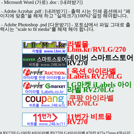
- Microsoft Word (가로) .doc :
[내려받기]
- Adobe Acrobat .pdf :
[내려받기]
- 출력 시는 인쇄 옵션에서 "페
이지에 맞춤"을 해제 하고 "실제크기(100%)"설정 해야합니다.
- Adobe Photoshop .psd
[다운받기]
- 포토샵에서 파일 그대로 출
력시는 "scale to fit media"를 해제 해야 합니다.
라벨몰
Lbm.kr/RVLG/270
네이버 스마트스토어
RV270
[ 옥션 아이라벨
iLabels RV270LG
[ G마켓 iLabels 아이
라벨 RV270LG
쿠팡 아이라벨
RV270LG
11번가 비트몰
RV270
# RV270LG-100장 #아이라벨 RV270LG #아이라벨 #70칸 #25x25mm #정사각