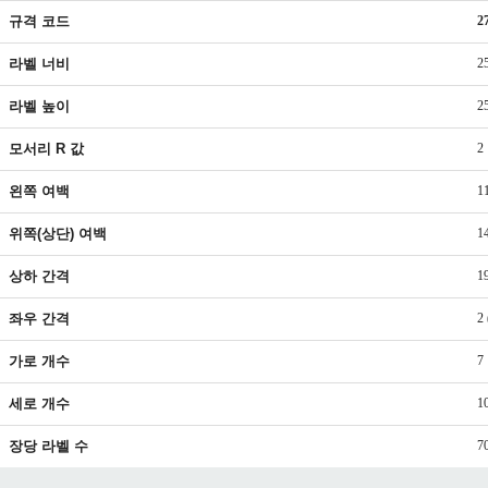
규격 코드
2
라벨 너비
2
라벨 높이
2
모서리 R 값
2
왼쪽 여백
1
위쪽(상단) 여백
1
상하 간격
1
좌우 간격
2
가로 개수
7
세로 개수
1
장당 라벨 수
7