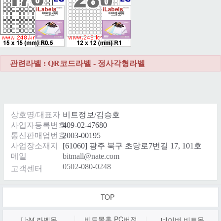
관련라벨 : QR코드라벨 - 정사각형라벨
상호명/대표자
비트정보/김승호
사업자등록번호
409-02-47680
통신판매업번호
2003-00195
사업장소재지
[61060] 광주 북구 초당로7번길 17, 101호
메일
bitmall@nate.com
0502-080-0248
고객센터
TOP
비트몰홈 PC
버전
LbM 라벨몰
네이버 비트몰