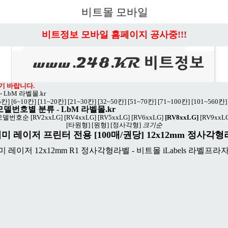
비트몰 모바일
비트정보 모바일 홈페이지 공사중!!!
기 바랍니다.
-
LbM 라벨몰.kr
5칸]
[6~10칸]
[11~20칸]
[21~30칸]
[32~50칸]
[51~70칸]
[71~100칸]
[101~560칸]
 모델번호별 분류
-
LbM 라벨몰.kr
모델번호순
[RV2xxLG]
[RV4xxLG]
[RV5xxLG]
[RV6xxLG]
[RV8xxLG]
[RV9xxL
[타원형]
[원형]
[정사각형]
크기순
미 레이저 프린터 전용 [100매/권당] 12x12mm 정사각형라벨-
치미 레이저 12x12mm R1 정사각형라벨 - 비트몰 iLabels 라벨프라