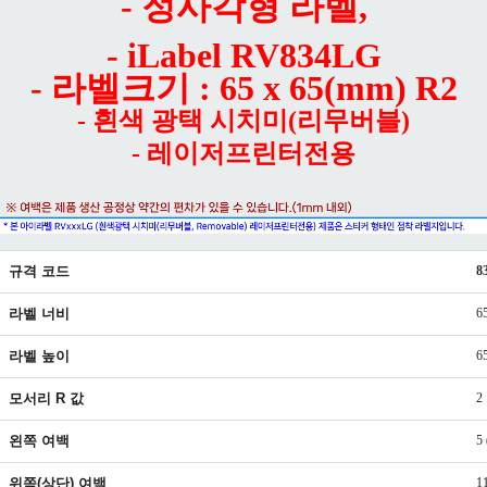
- 정사각형 라벨,
- iLabel RV834LG
- 라벨크기 : 65 x 65(mm) R2
- 흰색 광택 시치미(리무버블)
- 레이저프린터전용
규격 코드
8
라벨 너비
6
라벨 높이
6
모서리 R 값
2
왼쪽 여백
5
위쪽(상단) 여백
1