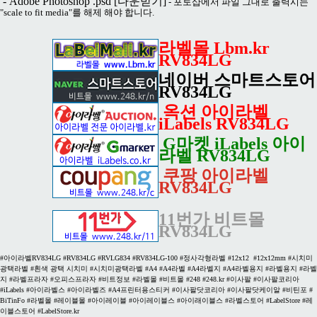
- Adobe Photoshop .psd
[다운받기]
- 포토샵에서 파일 그대로 출력시는
"scale to fit media"를 해제 해야 합니다.
라벨몰 Lbm.kr
RV834LG
네이버 스마트스토어
RV834LG
옥션 아이라벨
iLabels RV834LG
G마켓 iLabels 아이
라벨 RV834LG
쿠팡 아이라벨
RV834LG
11번가 비트몰
RV834LG
#아이라벨RV834LG #RV834LG #RVLG834 #RV834LG-100 #정사각형라벨 #12x12 #12x12mm #시치미
광택라벨 #흰색 광택 시치미 #시치미광택라벨 #A4 #A4라벨 #A4라벨지 #A4라벨용지 #라벨용지 #라벨
지 #라벨프라자 #오피스프라자 #비트정보 #라벨몰 #비트몰 #248 #248.kr #이사팔 #이사팔코리아
#iLabels #아이라벨스 #아이라벨즈 #A4프린터용스티커 #이사팔닷코리아 #이사팔닷케이알 #비틴포 #
BiTinFo #라벨몰 #레이블몰 #아이레이블 #아이레이블스 #아이래이블스 #라벨스토어 #LabelStore #레
이블스토어 #LabelStore.kr