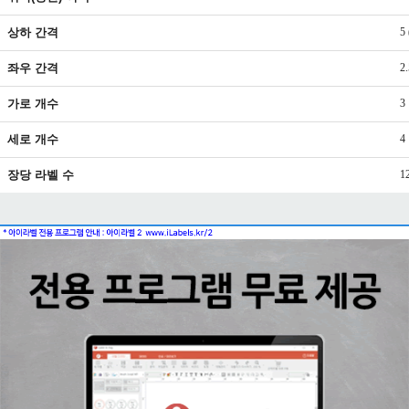
상하 간격
5
좌우 간격
2
가로 개수
3
세로 개수
4
장당 라벨 수
1