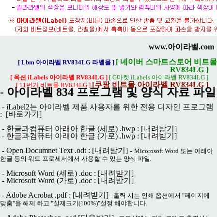
www.아이라벨.com
[ 네이버 스마트스토어 비트몰
[ Lbm 아이라벨 RV834LG 라벨몰 ]
RV834LG ]
[ 옥션 iLabels 아이라벨 RV834LG ]
[ G마켓 iLabels 아이라벨 RV834LG ]
[쿠팡 비트몰 아이라벨 RV834LG ]
[ 11번가 비트몰 RV834LG ]
- 아이라벨 834 프로그램 및 양식 자료 파일
- iLabel2는 아이라벨 제품 사용자를 위한 전용 디자인 프로그램
:
[바로가기]
- 한글과컴퓨터 아래아 한글 (세로) .hwp :
[내려받기]
- 한글과컴퓨터 아래아 한글 (가로) .hwp :
[내려받기]
- Open Documnet Text .odt :
[내려받기]
-
Micorosoft Word 또는 아래아
한글 등의 워드 프로세서에서 사용할 수 있는 양식 파일.
- Microsoft Word (세로) .doc :
[내려받기]
- Microsoft Word (가로) .doc :
[내려받기]
- Adobe Acrobat .pdf :
[내려받기]
- 출력 시는 인쇄 옵션에서 "페이지에
맞춤"을 해제 하고 "실제크기(100%)"설정 해야합니다.