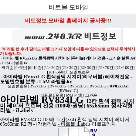
메뉴 열기
비트몰 모바일
비트정보 모바일 홈페이지 공사중!!!
※ 라벨 칸 수가 같아도 라벨 크기나 모양이 다를 수 있으므로 선택시 주의하시
기 바랍니다.
아이라벨 RVxxxLG 흰색광택 시치미(리무버블) 레이저전용 - 크기순 분류 A4
-
-
LbM 라벨몰.kr
크기순
[0~5칸]
[6~10칸]
[11~20칸]
[21~30칸]
[32~50칸]
[51~70칸]
[71~100칸]
[101~560칸]
모델번호순
아이라벨 RVxxxLG 흰색광택 시치미(리무버블) 레이저전용 -
-
모델번호별 분류
-
LbM 라벨몰.kr
모델번호순
[RV2xxLG]
[RV4xxLG]
[RV5xxLG]
[RV6xxLG]
[RV8xxLG]
[RV9xxLG]
[타원형]
[원형]
[정사각형]
크기순
아이라벨 RV834LG
12칸 흰색 광택 시치
미 레이저 프린터 전용 [100매/권당] 65x65mm 정사각형
라벨 - iLabels
아이라벨 RV834LG 100매 12칸(3x4) 흰색 광택 시치미 레이저
65x65mm R2 정사각형라벨 - 비트몰 iLabels 라벨프라자