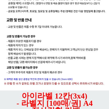
아이라벨 12칸(3x4)
- 라벨지 [100매/권] A4