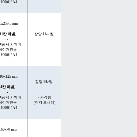
- 100매 / A4
5x259.5 mm
-
11칸 라벨
,
장당 11라벨,
-
색광택 시치미
레이저전용
- 100매 / A4
96x125 mm
-
장당 2라벨,
4칸 라벨
,
-
색광택 시치미
- 사각형
레이저전용
(직각 모서리)
- 100매 / A4
160x70 mm
-