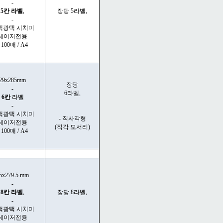
-
5칸 라벨
,
장당 5라벨,
-
색광택 시치미
레이저전용
- 100매 / A4
29x285mm
장당
-
6라벨,
6칸
라벨
-
색광택 시치미
- 직사각형
레이저전용
(직각 모서리)
- 100매 / A4
5x279.5 mm
-
8칸 라벨
,
장당 8라벨,
-
색광택 시치미
레이저전용