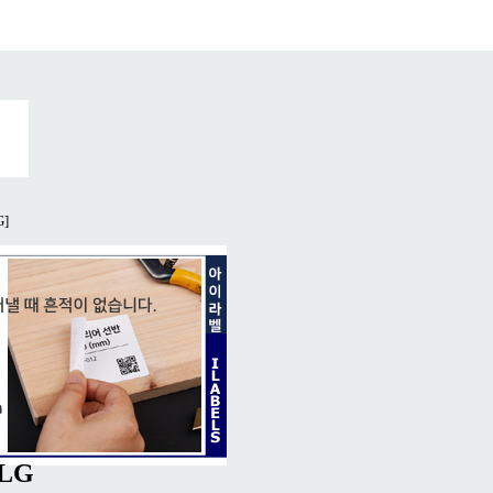
G]
LG