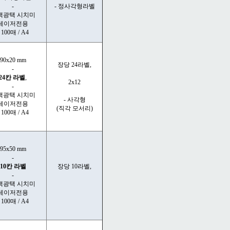
-
- 정사각형라벨
색광택 시치미
레이저전용
- 100매 / A4
90x20 mm
장당 24라벨,
-
24칸 라벨
,
2x12
-
색광택 시치미
- 사각형
레이저전용
(직각 모서리)
- 100매 / A4
95x50 mm
-
10칸 라벨
장당 10라벨,
-
색광택 시치미
레이저전용
- 100매 / A4