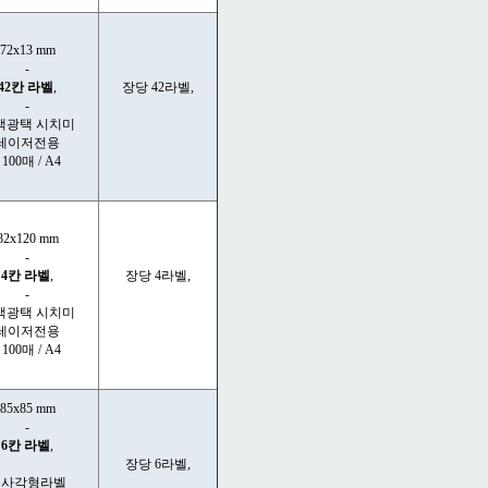
72x13 mm
-
42칸 라벨
,
장당 42라벨,
-
색광택 시치미
레이저전용
- 100매 / A4
82x120 mm
-
4칸 라벨
,
장당 4라벨,
-
색광택 시치미
레이저전용
- 100매 / A4
85x85 mm
-
6칸 라벨
,
장당 6라벨,
정사각형라벨