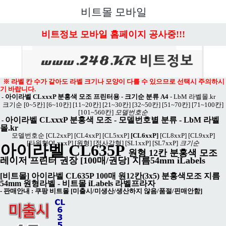
메뉴 열기
비트몰 모바일
비트정보 모바일 홈페이지 공사중!!!
※ 라벨 칸 수가 같아도 라벨 크기나 모양이 다를 수 있으므로 선택시 주의하시
기 바랍니다.
아이라벨 CLxxxP 분홍색 모조 프린터용 - 크기순 분류 A4
-
LbM 라벨몰.kr
-
크기순
[0~5칸]
[6~10칸]
[11~20칸]
[21~30칸]
[32~50칸]
[51~70칸]
[71~100칸]
[101~560칸]
모델번호순
아이라벨 CLxxxP 분홍색 모조
- 모델번호별 분류 -
LbM 라벨
-
몰.kr
모델번호순
[CL2xxP]
[CL4xxP]
[CL5xxP]
[CL6xxP]
[CL8xxP]
[CL9xxP]
[타원형OLxxxP]
[원형]
[정사각형]
[SL1xxP]
[SL7xxP]
크기순
아이라벨 CL635P
원형 12칸 분홍색 모조
레이저 프린터 권장 [100매/권당] 지름54mm iLabels
[비트몰] 아이라벨 CL635P 100매 원12칸(3x5) 분홍색모조 지름
54mm 원형라벨 - 비트몰 iLabels 라벨프라자
- 판매안내 :
쿠팡 비트몰 [미출시/미생산/생산하지 않음/품절/핀매안함]