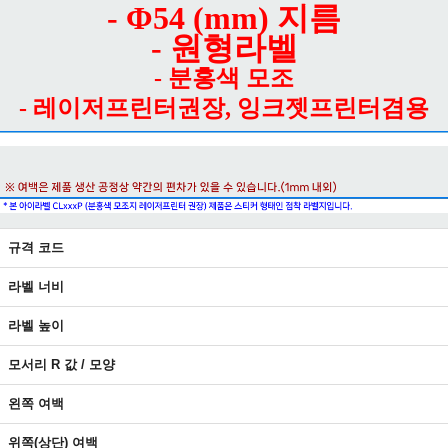
- Φ54 (mm) 지름
- 원형라벨
- 분홍색 모조
- 레이저프린터권장, 잉크젯프린터겸용
규격 코드
라벨 너비
라벨 높이
모서리 R 값 / 모양
왼쪽 여백
위쪽(상단) 여백